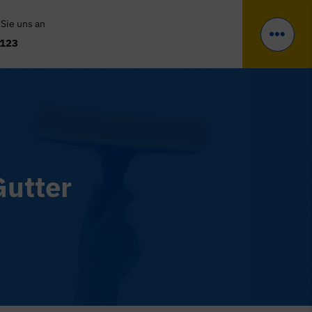
 Sie uns an
 123
Gutter