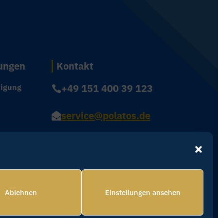
tungen
Kontakt
+49 151 400 39 123
nigung

service@polatos.de

ung
ice
 &
Ablehnen
Einstellungen ansehen