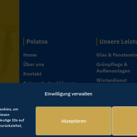
Polatos
Unsere Leis
Home
Glas & Fensterei
Über uns
Grünpflege &
Außenanlagen
Kontakt
Winterdienst
Datenschutzerklärung
Unterhaltsreinig
Cookies & Einwilligung
Einwilligung verwalten
Hausmeisterserv
Impressum
Sonderreinigung
Cookies, um
Bauendreinigung
diesen
eutige IDs auf
Akzeptieren
zurückziehst,