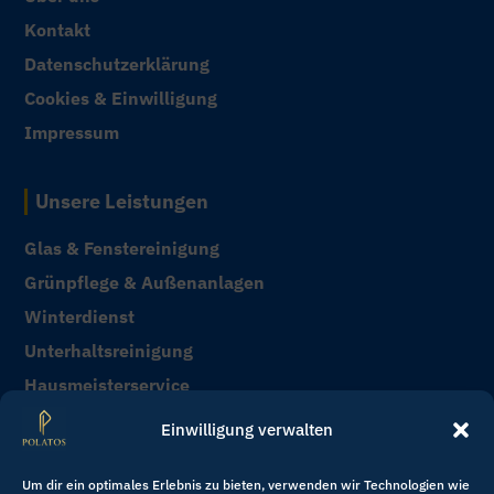
Kontakt
Datenschutzerklärung
Cookies & Einwilligung
Impressum
Unsere Leistungen
Glas & Fenstereinigung
Grünpflege & Außenanlagen
Winterdienst
Unterhaltsreinigung
Hausmeisterservice
Sonderreinigung & Bauendreinigung
Einwilligung verwalten
Kontakt
Um dir ein optimales Erlebnis zu bieten, verwenden wir Technologien wie