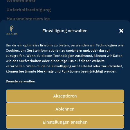
Winterdienst
Unterhaltsreinigung
Hausmeisterservice
Sonderreinigung & Bauendreinigung
Einwilligung verwalten
Kontakt
Um dir ein optimales Erlebnis zu bieten, verwenden wir Technologien wie
Cookies, um Geräteinformationen zu speichern und/oder darauf
zuzugreifen. Wenn du diesen Technologien zustimmst, können wir Daten
+49 151 400 39 123

wie das Surfverhalten oder eindeutige IDs auf dieser Website
verarbeiten. Wenn du deine Einwillligung nicht erteilst oder zurückziehst,
können bestimmte Merkmale und Funktionen beeinträchtigt werden.
service@polatos.de

Dienste verwalten
Akzeptieren
Copyright © 2025 Polatos Group
. All rights reserved.
Ablehnen
Datenschutzerklärung
Cookies & Einwilligung
Impressum
Einstellungen ansehen