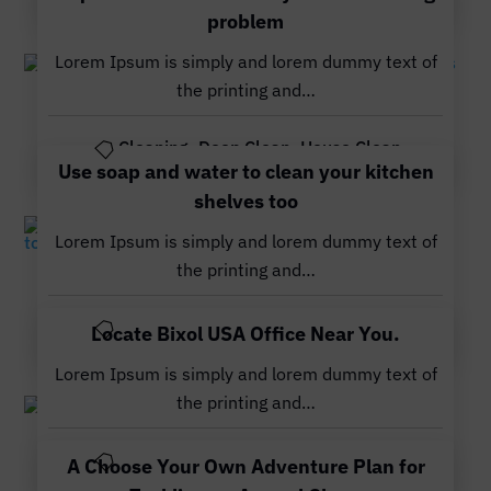
problem
Lorem Ipsum is simply and lorem dummy text of
the printing and…
Nov. 10, 2023
Cleaning
,
Deep Clean
,
House Clean
Use soap and water to clean your kitchen
shelves too
Lorem Ipsum is simply and lorem dummy text of
Nov. 10, 2023
the printing and…
Cleaning
,
Deep Clean
,
House Clean
Locate Bixol USA Office Near You.
Lorem Ipsum is simply and lorem dummy text of
the printing and…
Nov. 10, 2023
Cleaning
,
Deep Clean
,
House Clean
A Choose Your Own Adventure Plan for