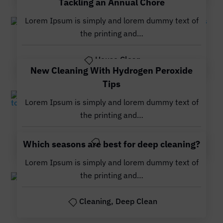
Tackling an Annual Chore
Lorem Ipsum is simply and lorem dummy text of
the printing and…
Nov. 10, 2023
House Clean
New Cleaning With Hydrogen Peroxide
Tips
Lorem Ipsum is simply and lorem dummy text of
Nov. 10, 2023
the printing and…
Cleaning
Which seasons are best for deep cleaning?
Lorem Ipsum is simply and lorem dummy text of
the printing and…
Nov. 10, 2023
Cleaning
,
Deep Clean