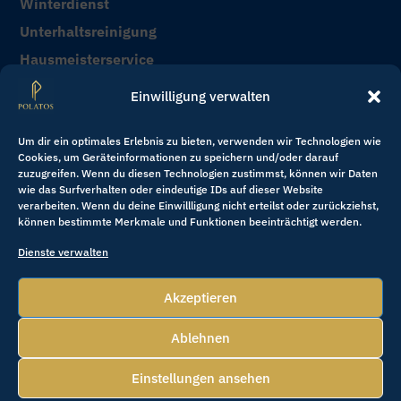
Winterdienst
Unterhaltsreinigung
Hausmeisterservice
Sonderreinigung & Bauendreinigung
Einwilligung verwalten
Kontakt
Um dir ein optimales Erlebnis zu bieten, verwenden wir Technologien wie
Cookies, um Geräteinformationen zu speichern und/oder darauf
zuzugreifen. Wenn du diesen Technologien zustimmst, können wir Daten
+49 151 400 39 123

wie das Surfverhalten oder eindeutige IDs auf dieser Website
verarbeiten. Wenn du deine Einwillligung nicht erteilst oder zurückziehst,
können bestimmte Merkmale und Funktionen beeinträchtigt werden.
service@polatos.de

Dienste verwalten
Akzeptieren
Copyright © 2025 Polatos Group
. All rights reserved.
Ablehnen
Datenschutzerklärung
Cookies & Einwilligung
Impressum
Einstellungen ansehen