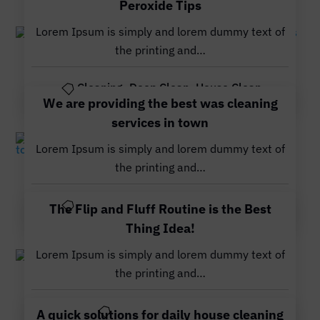
Peroxide Tips
Lorem Ipsum is simply and lorem dummy text of
the printing and…
Nov. 10, 2023
Cleaning
,
Deep Clean
,
House Clean
We are providing the best was cleaning
services in town
Lorem Ipsum is simply and lorem dummy text of
Nov. 10, 2023
the printing and…
Cleaning
,
Deep Clean
,
House Clean
The Flip and Fluff Routine is the Best
Thing Idea!
Lorem Ipsum is simply and lorem dummy text of
the printing and…
Nov. 10, 2023
Cleaning
,
Deep Clean
A quick solutions for daily house cleaning