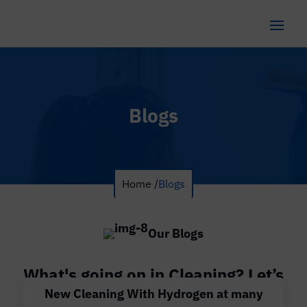
Blogs
Home /
Blogs
Our Blogs
What's going on in Cleaning? Let’s
New Cleaning With Hydrogen at many
see our blogs