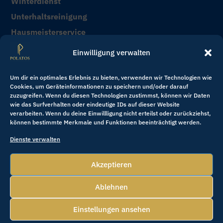
Winterdienst
Unterhaltsreinigung
Hausmeisterservice
Sonderreinigung & Bauendreinigung
Einwilligung verwalten
Kontakt
Um dir ein optimales Erlebnis zu bieten, verwenden wir Technologien wie
Cookies, um Geräteinformationen zu speichern und/oder darauf
zuzugreifen. Wenn du diesen Technologien zustimmst, können wir Daten
+49 151 400 39 123

wie das Surfverhalten oder eindeutige IDs auf dieser Website
verarbeiten. Wenn du deine Einwillligung nicht erteilst oder zurückziehst,
können bestimmte Merkmale und Funktionen beeinträchtigt werden.
service@polatos.de

Dienste verwalten
Akzeptieren
Copyright © 2025 Polatos Group
. All rights reserved.
Ablehnen
Datenschutzerklärung
Cookies & Einwilligung
Impressum
Einstellungen ansehen